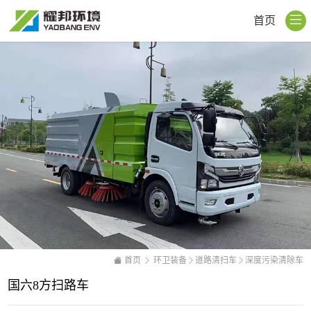
首页
首页
环卫装备
道路清扫车
深度污染清除车
国六8方扫路车