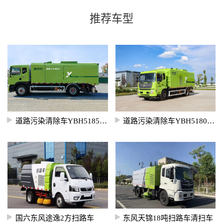
推荐车型
道路污染清除车YBH5185TWQE6
道路污染清除车YBH5180TWQD6（东风天锦）
国六东风途逸2方扫路车
东风天锦18吨扫路车清扫车